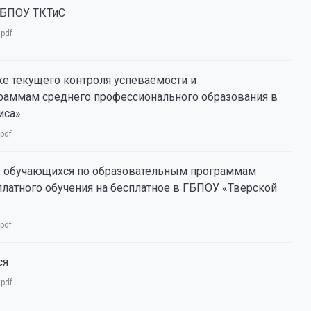
 ГБПОУ ТКТиС
:
pdf
е текущего контроля успеваемости и
граммам среднего профессионального образования в
иса»
pdf
ц, обучающихся по образовательным программам
платного обучения на бесплатное в ГБПОУ «Тверской
pdf
ся
:
pdf