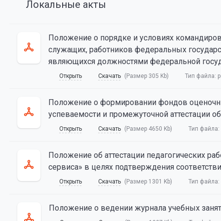
Локальные акты
Положение о порядке и условиях командиро
служащих, работников федеральных государ
являющихся должностями федеральной госуд
Открыть
Скачать
(Размер 305 Kb)
Тип файла:
p
Положение о формировании фондов оценочны
успеваемости и промежуточной аттестации о
Открыть
Скачать
(Размер 4650 Kb)
Тип файла:
Положение об аттестации педагогических ра
сервиса» в целях подтверждения соответств
Открыть
Скачать
(Размер 1301 Kb)
Тип файла:
Положение о ведении журнала учебных занят