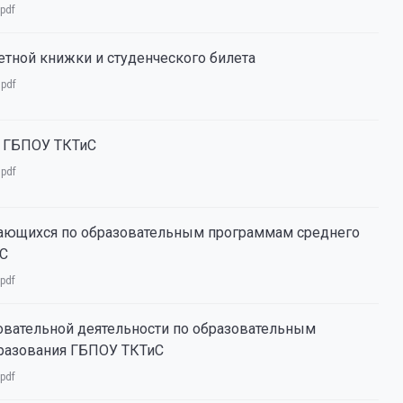
pdf
етной книжки и студенческого билета
:
pdf
в ГБПОУ ТКТиС
:
pdf
ающихся по образовательным программам среднего
иС
pdf
овательной деятельности по образовательным
разования ГБПОУ ТКТиС
pdf