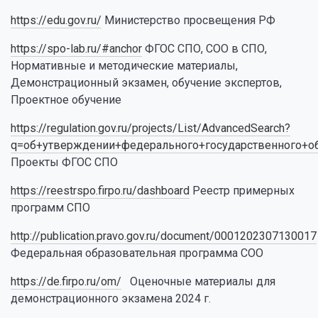
https://edu.gov.ru/
Министерство просвещения РФ
https://spo-lab.ru/#anchor
ФГОС СПО, СОО в СПО,
Нормативные и методические материалы,
Демонстрационный экзамен, обучение экспертов,
Проектное обучение
https://regulation.gov.ru/projects/List/AdvancedSearch?
q=об+утверждении+федерального+государственного+об
Проекты ФГОС СПО
https://reestrspo.firpo.ru/dashboard
Реестр примерных
программ СПО
http://publication.pravo.gov.ru/document/0001202307130017
Федеральная образовательная программа СОО
https://de.firpo.ru/om/
Оценочные материалы для
демонстрационного экзамена 2024 г.