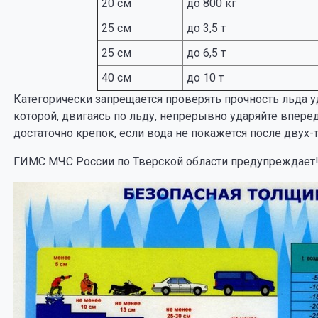
20 см
до 800 кг
25 см
до 3,5 т
25 см
до 6,5 т
40 см
до 10 т
Категорически запрещается проверять прочность льда у
которой, двигаясь по льду, непрерывно ударяйте вперед
достаточно крепок, если вода не покажется после двух-
ГИМС МЧС России по Тверской области предупреждает