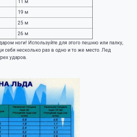
11 м
19 м
25 м
26 м
даром ноги! Используйте для этого пешню или палку,
и себя несколько раз в одно и то же место. Лед
трех ударов.
!