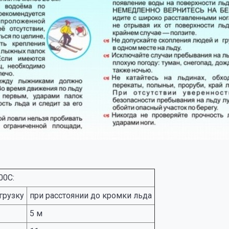
!
00С:
грузку
при расстоянии до кромки льда
5 м