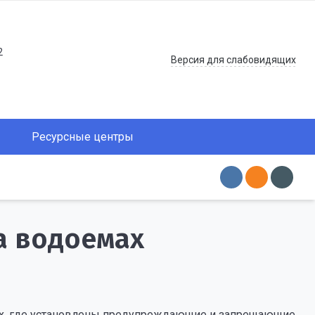
2
Версия для слабовидящих
Ресурсные центры
а водоемах
!
ах, где установлены предупреждающие и запрещающие