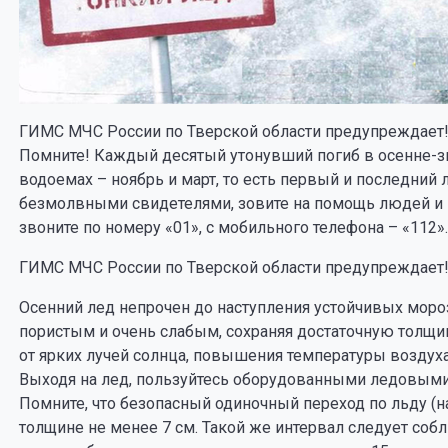
ГИМС МЧС России по Тверской области предупреждает!
Помните! Каждый десятый утонувший погиб в осенне-з
водоемах – ноябрь и март, то есть первый и последний 
безмолвными свидетелями, зовите на помощь людей и 
звоните по номеру «01», с мобильного телефона – «112».
ГИМС МЧС России по Тверской области предупреждает
Осенний лед непрочен до наступления устойчивых мороз
пористым и очень слабым, сохраняя достаточную толщи
от ярких лучей солнца, повышения температуры воздуха, 
Выходя на лед, пользуйтесь оборудованными ледовыми
Помните, что безопасный одиночный переход по льду (на
толщине не менее 7 см. Такой же интервал следует соб