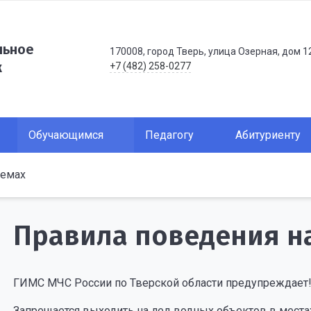
льное
170008, город Тверь, улица Озерная, дом 1
ж
+7 (482) 258-0277
Обучающимся
Педагогу
Абитуриенту
оемах
Правила поведения н
ГИМС МЧС России по Тверской области предупреждает
Запрещается выходить на лед водных объектов в мест